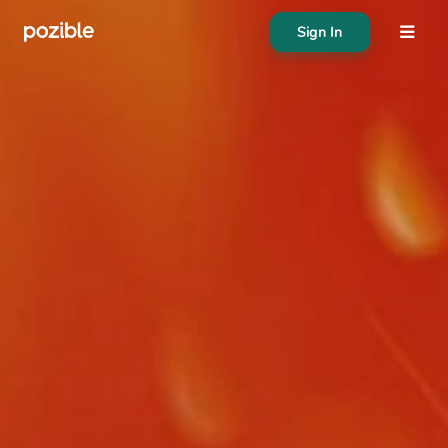
Sign In
About
Search creator or campaigns
Create