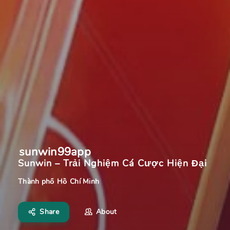
sunwin99app
Sunwin – Trải Nghiệm Cá Cược Hiện Đại
Thành phố Hồ Chí Minh
Share
About